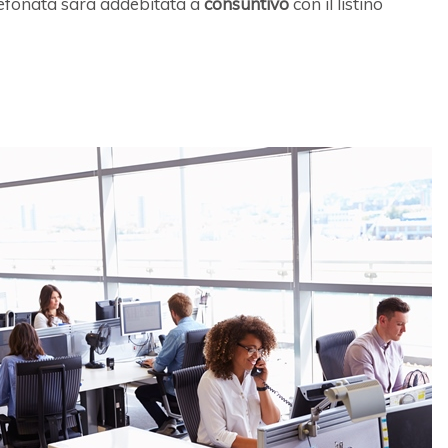
elefonata sarà addebitata a
consuntivo
con il listino