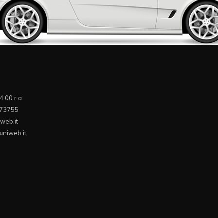
4.00 r.a.
073755
web.it
uniweb.it